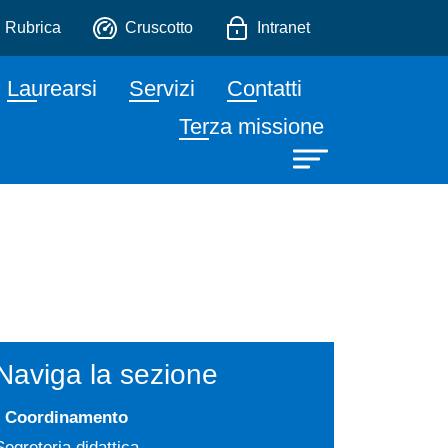
a e dello Spettacolo
io
Rubrica
Cruscotto
Intranet
Laurearsi
Servizi
Contatti
Terza missione
Naviga la sezione
Coordinamento
Segreteria didattica