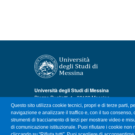
Università degli Studi di Messina
Piazza Pugliatti, 1 - 98122 Messina
Cod. Fiscale 80004070837
Questo sito utilizza cookie tecnici, propri e di terze parti, pe
P.IVA 00724160833
navigazione e analizzare il traffico e, con il tuo consenso, c
Centralino: 090 676 1
strumenti di tracciamento di terzi per mostrare video e misura
di comunicazione istituzionale. Puoi rifiutare i cookie non 
MENÙ SOCIAL
cliccando su “Rifiuta tutti”. Puoi scegliere di acconsentirne 