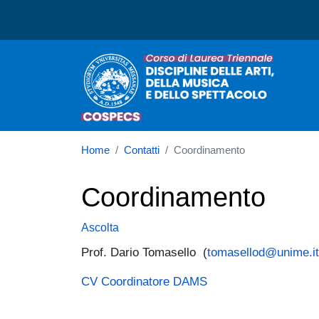
Corso di laurea in Discipl
N
Home
Contatti
Coordinamento
Coordinamento
Ascolta
Prof. Dario Tomasello (
tomasellod@unime.it
CV Coordinatore DAMS