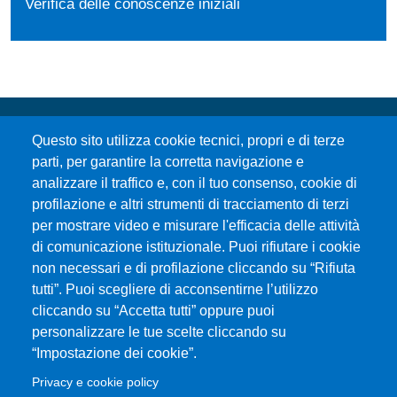
Verifica delle conoscenze iniziali
Questo sito utilizza cookie tecnici, propri e di terze
parti, per garantire la corretta navigazione e
analizzare il traffico e, con il tuo consenso, cookie di
profilazione e altri strumenti di tracciamento di terzi
per mostrare video e misurare l'efficacia delle attività
Università degli Studi di Messina
di comunicazione istituzionale. Puoi rifiutare i cookie
Piazza Pugliatti, 1 - 98122 Messina
non necessari e di profilazione cliccando su “Rifiuta
Cod. Fiscale 80004070837
tutti”. Puoi scegliere di acconsentirne l’utilizzo
P.IVA 00724160833
cliccando su “Accetta tutti” oppure puoi
Centralino: 090 676 1
personalizzare le tue scelte cliccando su
MENÙ SOCIAL
“Impostazione dei cookie”.
Privacy e cookie policy